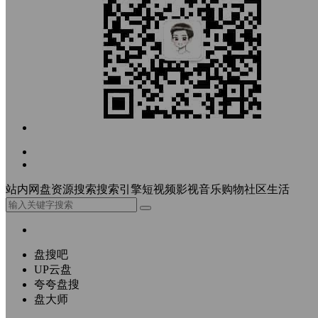
站内
网盘资源搜索
搜索引擎
短视频
影视
音乐
购物
社区
生活
盘搜吧
UP云盘
夸夸盘搜
盘大师