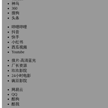
神马
360
搜狗
头条
哔哩哔哩
抖音
快手
小红书
西瓜视频
Youtube
搜片-高清蓝光
厂长资源
玖玖影院
24小时电影
豌豆影院
网易云
QQ
酷狗
酷我