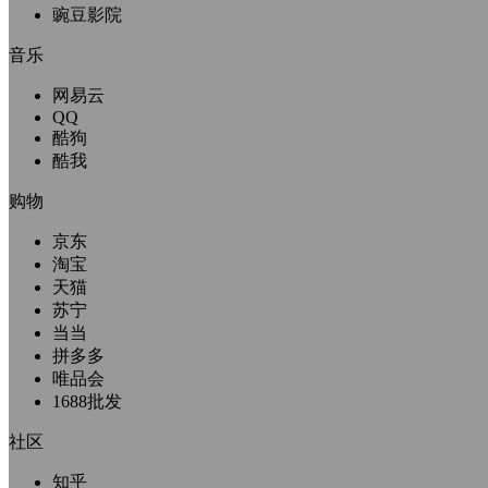
豌豆影院
音乐
网易云
QQ
酷狗
酷我
购物
京东
淘宝
天猫
苏宁
当当
拼多多
唯品会
1688批发
社区
知乎