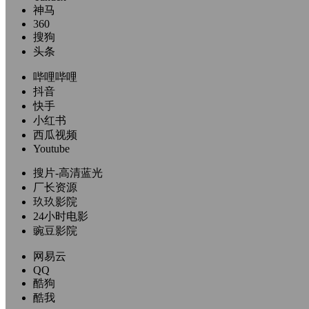
神马
360
搜狗
头条
哔哩哔哩
抖音
快手
小红书
西瓜视频
Youtube
搜片-高清蓝光
厂长资源
玖玖影院
24小时电影
豌豆影院
网易云
QQ
酷狗
酷我