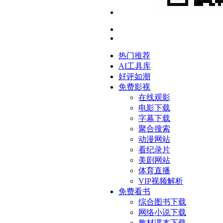
热门推荐
AI工具库
好评如潮
免费影视
在线观影
电影下载
字幕下载
聚合搜索
动漫网站
看纪录片
美剧网站
体育直播
VIP视频解析
免费看书
综合图书下载
网络小说下载
教材课本下载