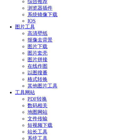
综合推荐
浏览器插件
系统镜像下载
IOS
图片工具
高清壁纸
抠像去背景
图片下载
图片套壳
图片拼接
在线作图
以图搜番
格式转换
其他图片工具
工具网站
PDF转换
数码相关
地图网站
文件传输
短视频下载
站长工具
系统工具