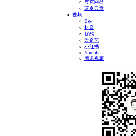
夸克网盘
蓝奏云盘
视频
B站
抖音
优酷
爱奇艺
小红书
Youtube
腾讯视频