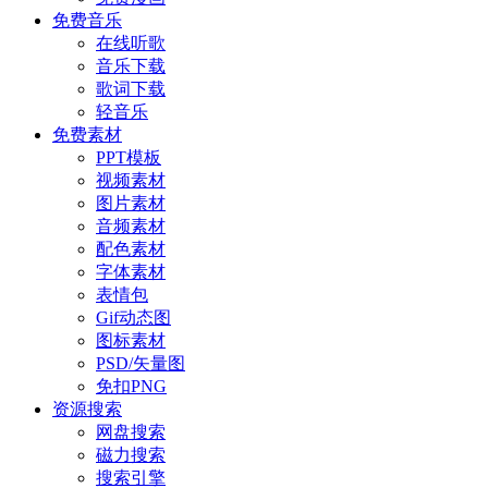
免费音乐
在线听歌
音乐下载
歌词下载
轻音乐
免费素材
PPT模板
视频素材
图片素材
音频素材
配色素材
字体素材
表情包
Gif动态图
图标素材
PSD/矢量图
免扣PNG
资源搜索
网盘搜索
磁力搜索
搜索引擎