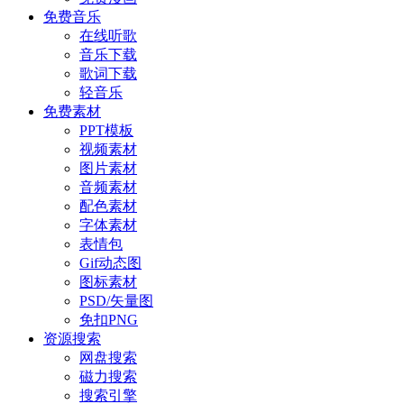
免费音乐
在线听歌
音乐下载
歌词下载
轻音乐
免费素材
PPT模板
视频素材
图片素材
音频素材
配色素材
字体素材
表情包
Gif动态图
图标素材
PSD/矢量图
免扣PNG
资源搜索
网盘搜索
磁力搜索
搜索引擎