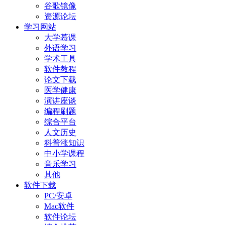
谷歌镜像
资源论坛
学习网站
大学慕课
外语学习
学术工具
软件教程
论文下载
医学健康
演讲座谈
编程刷题
综合平台
人文历史
科普涨知识
中小学课程
音乐学习
其他
软件下载
PC/安卓
Mac软件
软件论坛