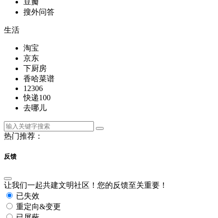
豆瓣
搜外问答
生活
淘宝
京东
下厨房
香哈菜谱
12306
快递100
去哪儿
热门推荐：
反馈
让我们一起共建文明社区！您的反馈至关重要！
已失效
重定向&变更
已屏蔽