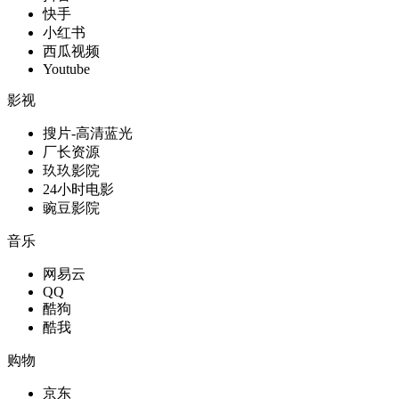
快手
小红书
西瓜视频
Youtube
影视
搜片-高清蓝光
厂长资源
玖玖影院
24小时电影
豌豆影院
音乐
网易云
QQ
酷狗
酷我
购物
京东