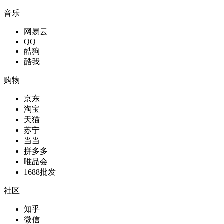
音乐
网易云
QQ
酷狗
酷我
购物
京东
淘宝
天猫
苏宁
当当
拼多多
唯品会
1688批发
社区
知乎
微信