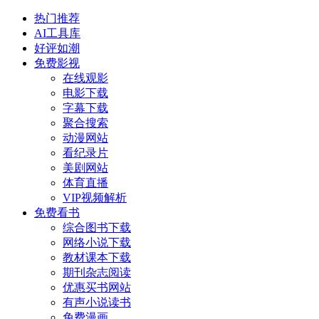
热门推荐
AI工具库
好评如潮
免费影视
在线观影
电影下载
字幕下载
聚合搜索
动漫网站
看纪录片
美剧网站
体育直播
VIP视频解析
免费看书
综合图书下载
网络小说下载
教材课本下载
期刊杂志阅读
优惠买书网站
有声小说读书
免费漫画