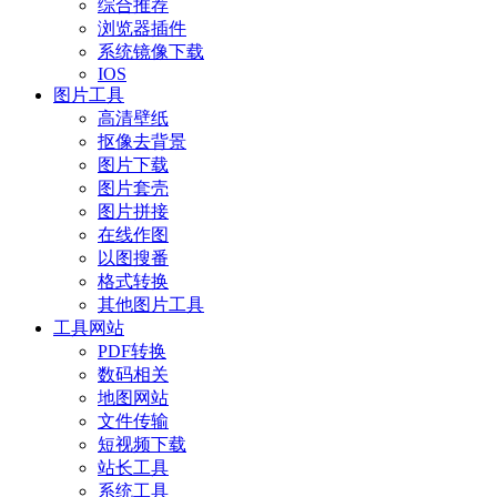
综合推荐
浏览器插件
系统镜像下载
IOS
图片工具
高清壁纸
抠像去背景
图片下载
图片套壳
图片拼接
在线作图
以图搜番
格式转换
其他图片工具
工具网站
PDF转换
数码相关
地图网站
文件传输
短视频下载
站长工具
系统工具