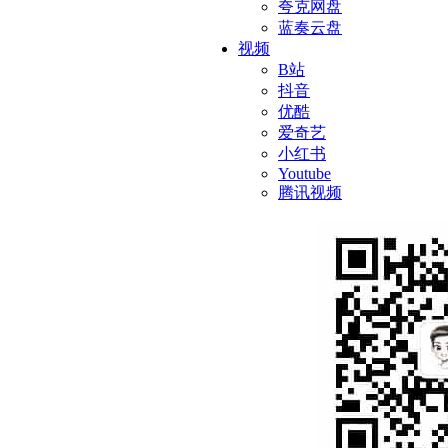
夸克网盘
蓝奏云盘
视频
B站
抖音
优酷
爱奇艺
小红书
Youtube
腾讯视频