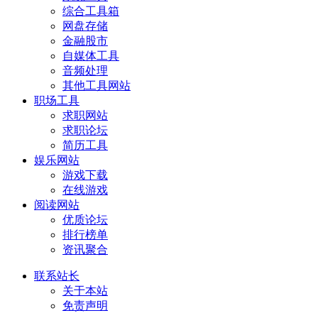
综合工具箱
网盘存储
金融股市
自媒体工具
音频处理
其他工具网站
职场工具
求职网站
求职论坛
简历工具
娱乐网站
游戏下载
在线游戏
阅读网站
优质论坛
排行榜单
资讯聚合
联系站长
关于本站
免责声明