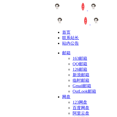
首页
联系站长
站内公告
邮箱
163邮箱
QQ邮箱
126邮箱
新浪邮箱
临时邮箱
Gmail邮箱
OutLook邮箱
网盘
123网盘
百度网盘
阿里云盘