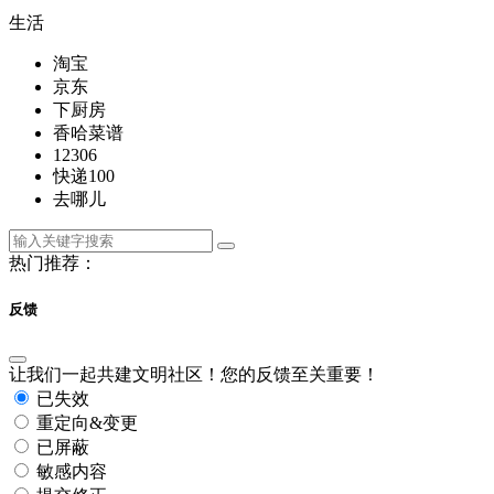
生活
淘宝
京东
下厨房
香哈菜谱
12306
快递100
去哪儿
热门推荐：
反馈
让我们一起共建文明社区！您的反馈至关重要！
已失效
重定向&变更
已屏蔽
敏感内容